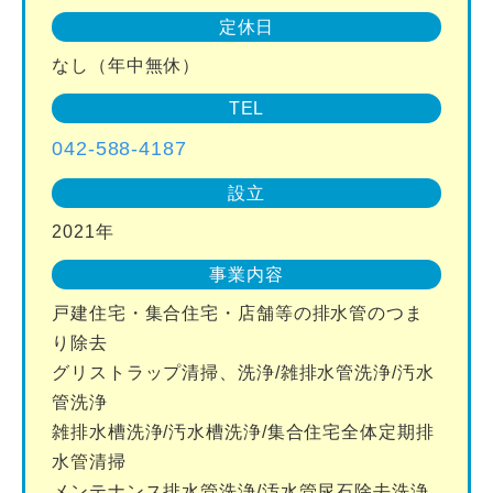
定休日
なし（年中無休）
TEL
042-588-4187
設立
2021年
事業内容
戸建住宅・集合住宅・店舗等の排水管のつま
り除去
グリストラップ清掃、洗浄/雑排水管洗浄/汚水
管洗浄
雑排水槽洗浄/汚水槽洗浄/集合住宅全体定期排
水管清掃
メンテナンス排水管洗浄/汚水管尿石除去洗浄